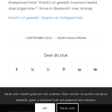
Boekpresentatie “Kracht uit geweld, trauma in beeld
door lotgenoten” 19 mei in Sliedrecht. Hier te koop:
Kracht uit geweld – Buijten en Schipperheijn
1 SEPTEMBER 2023
DOOR
FRANS PRONK
/
Deel dit stuk
Deze site maakt gebruik van cookies. Door verder te surfen op deze
website, gaat u akkoord met ons gebruik van cookies.
OK
Meer info
© Copyright -
Kunst uit geweld