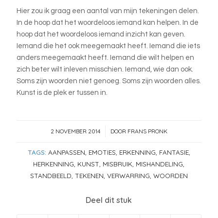
Hier zou ik graag een aantal van mijn tekeningen delen.
In de hoop dat het woordeloos iemand kan helpen. In de
hoop dat het woordeloos iemand inzicht kan geven.
Iemand die het ook meegemaakt heeft. Iemand die iets
anders meegemaakt heeft. Iemand die wilt helpen en
zich beter wilt inleven misschien. Iemand, wie dan ook.
Soms zijn woorden niet genoeg. Soms zijn woorden alles.
Kunst is de plek er tussen in.
2 NOVEMBER 2014
DOOR
FRANS PRONK
/
TAGS:
AANPASSEN
,
EMOTIES
,
ERKENNING
,
FANTASIE
,
HERKENNING
,
KUNST
,
MISBRUIK
,
MISHANDELING
,
STANDBEELD
,
TEKENEN
,
VERWARRING
,
WOORDEN
Deel dit stuk