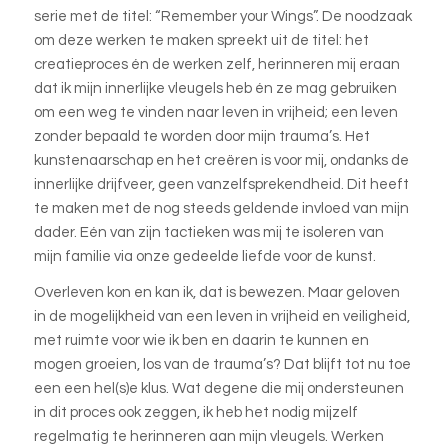
serie met de titel: “Remember your Wings”. De noodzaak
om deze werken te maken spreekt uit de titel: het
creatieproces én de werken zelf, herinneren mij eraan
dat ik mijn innerlijke vleugels heb én ze mag gebruiken
om een weg te vinden naar leven in vrijheid; een leven
zonder bepaald te worden door mijn trauma’s. Het
kunstenaarschap en het creëren is voor mij, ondanks de
innerlijke drijfveer, geen vanzelfsprekendheid. Dit heeft
te maken met de nog steeds geldende invloed van mijn
dader. Eén van zijn tactieken was mij te isoleren van
mijn familie via onze gedeelde liefde voor de kunst.
Overleven kon en kan ik, dat is bewezen. Maar geloven
in de mogelijkheid van een leven in vrijheid en veiligheid,
met ruimte voor wie ik ben en daarin te kunnen en
mogen groeien, los van de trauma’s? Dat blijft tot nu toe
een een hel(s)e klus. Wat degene die mij ondersteunen
in dit proces ook zeggen, ik heb het nodig mijzelf
regelmatig te herinneren aan mijn vleugels. Werken