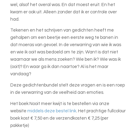
wel, alsof het overal was. En dat moest eruit. En het
kwam er ook uit. Alleen zonder dat ik er controle over
had.
Tekenen en het schrijven van gedichten heeft me
geholpen om een beetje een eerste weg te banen in
dat moeras van gevoel. In de verwarring van wie ik was
en wie ik ooit was bedoeld om te zijn. Want is dat niet
waarnaar we als mens zoeken? Wie ben ik? Wie was ik
(ooit)? En waar ga ik dan naartoe? Al is het maar
vandaag?
Deze gedichtenbundel stelt deze vragen en is een roep
in de verwarring van de veelheid aan emoties.
Het boek Nooit meer kwijt is te bestellen via onze
website
middels deze bestel link
. Het prachtige fullcolour
boek kost € 7,50 en de verzendkosten € 7,25 (per
pakketje)