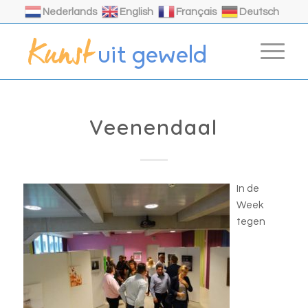
Nederlands
English
Français
Deutsch
Veenendaal
In de
Week
tegen